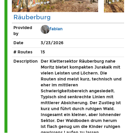
Räuberburg
Provided
fabian
by
Date
3/23/2026
# Routes
15
Description
Der Klettersektor Räuberburg nahe
Moritz bietet kompakten Jurakalk mit
vielen Leisten und Löchern. Die
Routen sind meist kurz, technisch und
eher im mittleren
Schwierigkeitsbereich angesiedelt.
Typisch sind senkrechte Linien mit
mittlerer Absicherung. Der Zustieg ist
kurz und führt durch ruhigen Wald.
Insgesamt ein kleiner, aber lohnender
Sektor. Der Waldboden drum herum
ist flach genug um die Kinder ruhigen
gewissens Laufen zu lassen.